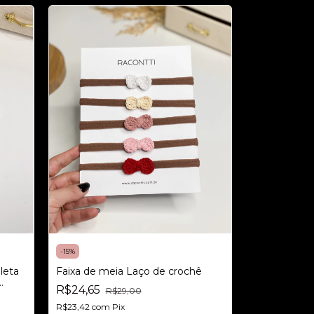
-
15
%
Faixa de meia Laço de crochê
leta
R$24,65
R$29,00
R$23,42
com
Pix