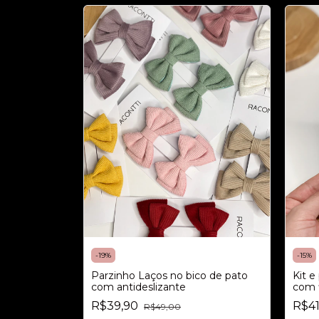
-
19
%
-
15
%
Parzinho Laços no bico de pato
Kit e
com antideslizante
com f
R$39,90
R$41
R$49,00