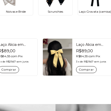
Noivas e Bride
Scrunchies
Laço Gravata (camisa
Laço Alicia em
Laço Alicia em
tecido Crepe com
tecido Crepe com
R$89,00
R$89,00
pontas - Branco e
pontas - Amarelo
Off White
R$84,55
com
Pix
Manteiga
R$84,55
com
Pix
x
de
R$29,67
sem juros
3
x
de
R$29,67
sem juros
Comprar