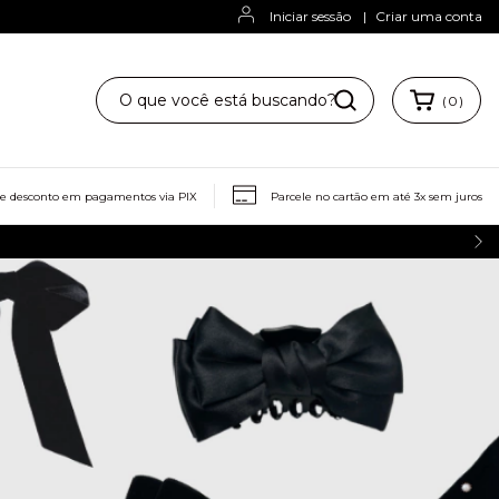
Iniciar sessão
|
Criar uma conta
(
0
)
ze para mim
Trocas e Devoluções
de desconto em pagamentos via PIX
Parcele no cartão em até 3x sem juros