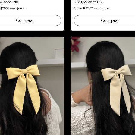
57
com
Pix
R$31,49
com
Pix
$13,88
sem juros
3
x
de
R$11,05
sem juros
Comprar
Comprar