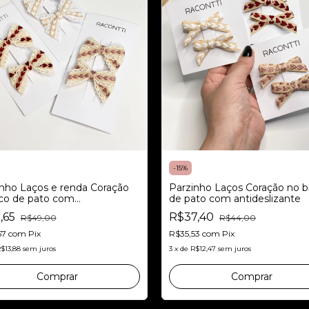
-
15
%
Parzinho Laços Coração no b
nho Laços e renda Coração
de pato com antideslizante
ico de pato com
eslizante
R$37,40
,65
R$44,00
R$49,00
R$35,53
com
Pix
57
com
Pix
3
x
de
R$12,47
sem juros
$13,88
sem juros
Comprar
Comprar