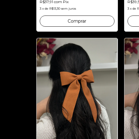
R$37,91
com
Pix
R$39,
3
x
de
R$13,30
sem juros
3
x
de
R
Comprar