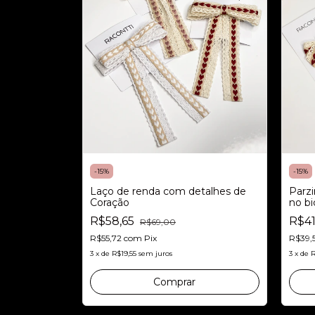
-
15
%
-
15
%
Laço de renda com detalhes de
Parzi
Coração
no b
antid
R$58,65
R$41
R$69,00
R$55,72
com
Pix
R$39,
3
x
de
R$19,55
sem juros
3
x
de
R
Comprar