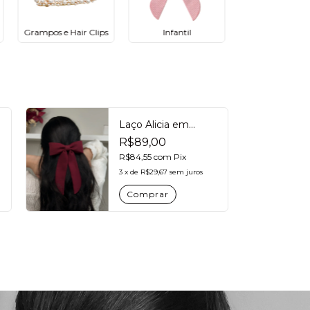
)
Grampos e Hair Clips
Infantil
Laço Alicia em
tecido Crepe com
R$89,00
pontas - Bordô
R$84,55
com
Pix
3
x
de
R$29,67
sem juros