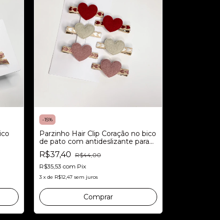
-
15
%
Parzinho Hair Clip Coração no bico
ico
de pato com antideslizante para
meninas
R$37,40
R$44,00
R$35,53
com
Pix
3
x
de
R$12,47
sem juros
Comprar