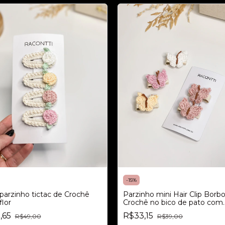
-
15
%
 parzinho tictac de Crochê
Parzinho mini Hair Clip Borbo
lor
Crochê no bico de pato com
antideslizante para bebês
,65
R$33,15
R$49,00
R$39,00