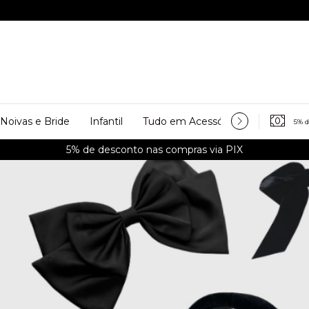
Noivas e Bride
Infantil
Tudo em Acessórios
Personali
5% 
5% de desconto nas compras via PIX