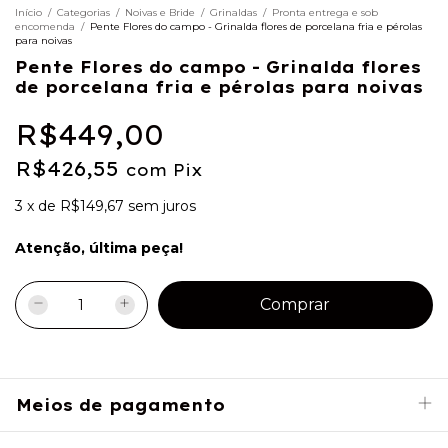
Início
/
Categorias
/
Noivas e Bride
/
Grinaldas
/
Pronta entrega e sob
encomenda
/
Pente Flores do campo - Grinalda flores de porcelana fria e pérolas
para noivas
Pente Flores do campo - Grinalda flores
de porcelana fria e pérolas para noivas
R$449,00
R$426,55
com
Pix
3
x
de
R$149,67
sem juros
Atenção, última peça!
Meios de pagamento