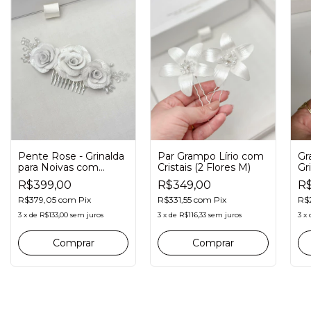
Pente Rose - Grinalda
Par Grampo Lírio com
Gr
para Noivas com
Cristais (2 Flores M)
Gr
Pérolas e Cristais
Or
R$399,00
R$349,00
R$
Do
R$379,05
com
Pix
R$331,55
com
Pix
R$
3
x
de
R$133,00
sem juros
3
x
de
R$116,33
sem juros
3
x