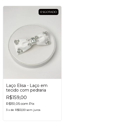
ESGOTADO
Laço Elisa - Laço em
tecido com pedraria
R$159,00
R$151,05
com
Pix
3
x
de
R$53,00
sem juros