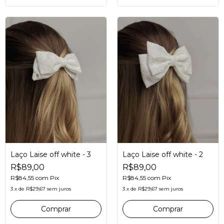
Laço Laise off white - 3
Laço Laise off white - 2
R$89,00
R$89,00
R$84,55
com
Pix
R$84,55
com
Pix
3
x
de
R$29,67
sem juros
3
x
de
R$29,67
sem juros