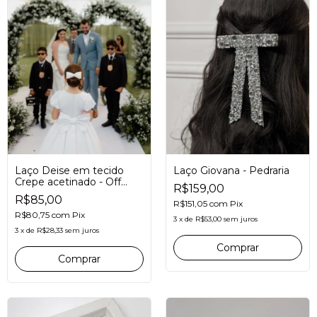
Laço Deise em tecido
Laço Giovana - Pedraria
Crepe acetinado - Off
R$159,00
white | Branco
R$85,00
R$151,05
com
Pix
R$80,75
com
Pix
3
x
de
R$53,00
sem juros
3
x
de
R$28,33
sem juros
Comprar
Comprar