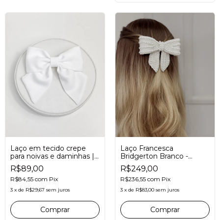
Laço Francesca
Laço em tecido crepe
Bridgerton Branco -
para noivas e daminhas |
Edição limitada -
branco
R$249,00
R$89,00
R$236,55
com
Pix
R$84,55
com
Pix
3
x
de
R$83,00
sem juros
3
x
de
R$29,67
sem juros