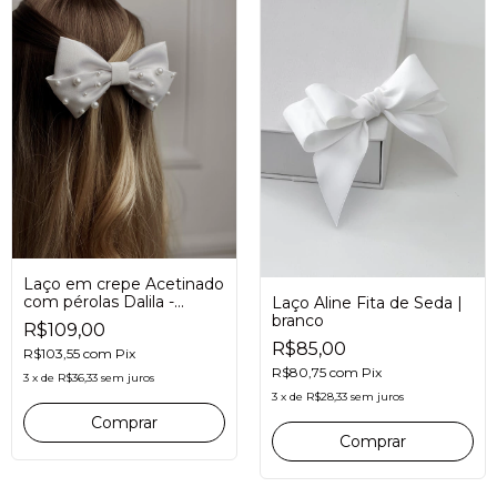
Laço em crepe Acetinado
com pérolas Dalila -
Laço Aline Fita de Seda |
Branco
branco
R$109,00
R$85,00
R$103,55
com
Pix
R$80,75
com
Pix
3
x
de
R$36,33
sem juros
3
x
de
R$28,33
sem juros
Comprar