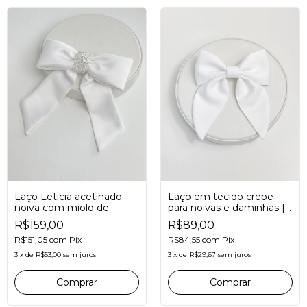
Laço Leticia acetinado
Laço em tecido crepe
noiva com miolo de
para noivas e daminhas |
cristais e pedraria - off
branco
R$159,00
R$89,00
white
R$151,05
com
Pix
R$84,55
com
Pix
3
x
de
R$53,00
sem juros
3
x
de
R$29,67
sem juros