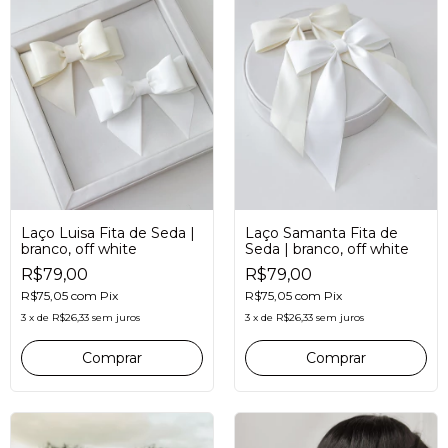
Laço Luisa Fita de Seda |
Laço Samanta Fita de
branco, off white
Seda | branco, off white
R$79,00
R$79,00
R$75,05
com
Pix
R$75,05
com
Pix
3
x
de
R$26,33
sem juros
3
x
de
R$26,33
sem juros
Comprar
Comprar