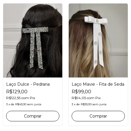
Laço Dulce - Pedraria
Laço Mavie - Fita de Seda
R$129,00
R$99,00
R$122,55
com
Pix
R$94,05
com
Pix
3
x
de
R$43,00
sem juros
3
x
de
R$33,00
sem juros
Comprar