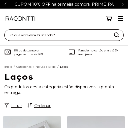
CUPOM 10% OFF na primeira compra: PRIMEIRA
5% de desconto em
Parcele no cartão em até 3x
pagamentos via PIX
sem juros
Início
/
Categorias
/
Noivas e Bride
/
Laços
Laços
Os produtos desta categoria estão disponiveis a pronta
entrega.
Filtrar
Ordenar