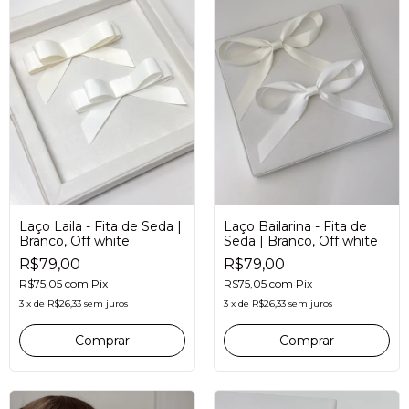
Laço Bailarina - Fita de
Laço Laila - Fita de Seda |
Seda | Branco, Off white
Branco, Off white
R$79,00
R$79,00
R$75,05
com
Pix
R$75,05
com
Pix
3
x
de
R$26,33
sem juros
3
x
de
R$26,33
sem juros
Comprar
Comprar