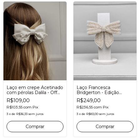
Laço em crepe Acetinado
Laço Francesca
com pérolas Dalila - Off
Bridgerton - Edição
white
limitada
R$109,00
R$249,00
R$103,55
com
Pix
R$236,55
com
Pix
3
x
de
R$36,33
sem juros
3
x
de
R$83,00
sem juros