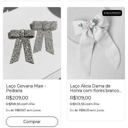
ESGOTADO
Laço Alicia Dama de
Laço Giovana Maxi -
Honra com flores branco
Pedraria
e verde
R$109,00
R$209,00
R$103,55
com
Pix
R$198,55
com
Pix
3
x
de
R$36,33
sem juros
3
x
de
R$69,67
sem juros
Comprar