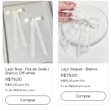
Laço Noa - Fita de Seda |
Laço Raquel - Branco
Branco, Off white
R$79,00
R$79,00
R$75,05
com
Pix
R$75,05
com
Pix
3
x
de
R$26,33
sem juros
3
x
de
R$26,33
sem juros
Comprar
Comprar