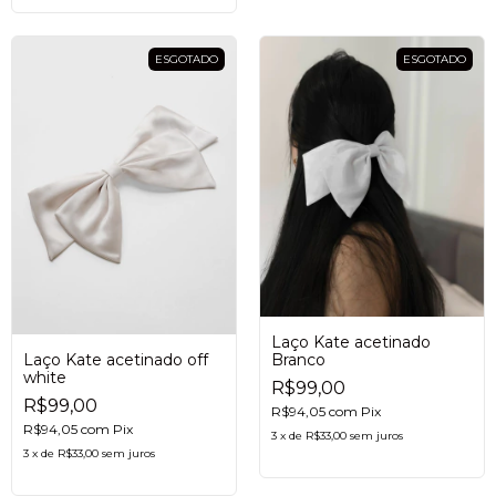
ESGOTADO
ESGOTADO
Laço Kate acetinado
Branco
Laço Kate acetinado off
white
R$99,00
R$99,00
R$94,05
com
Pix
R$94,05
com
Pix
3
x
de
R$33,00
sem juros
3
x
de
R$33,00
sem juros