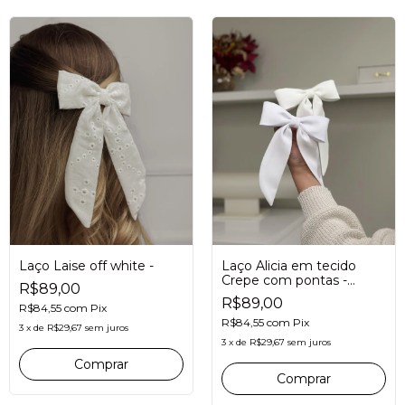
Laço Laise off white -
Laço Alicia em tecido
Crepe com pontas -
R$89,00
Branco e Off White
R$89,00
R$84,55
com
Pix
R$84,55
com
Pix
3
x
de
R$29,67
sem juros
3
x
de
R$29,67
sem juros
Comprar