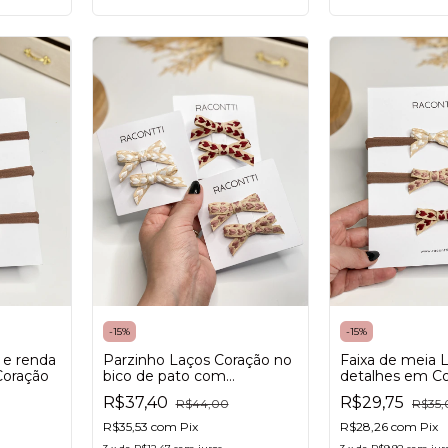
-
15
%
-
15
%
Parzinho Laços Coração no
 e renda
Faixa de meia
bico de pato com
Coração
detalhes em C
antideslizante
Pequeno
R$37,40
R$29,75
R$44,00
R$35,
R$35,53
com
Pix
R$28,26
com
Pix