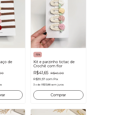
-
15
%
Laço de
Kit e parzinho tictac de
Crochê com flor
R$41,65
00
R$49,00
R$39,57
com
Pix
os
3
x
de
R$13,88
sem juros
rar
Comprar