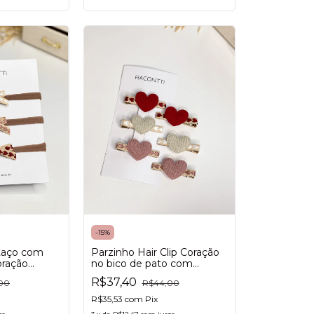
-
15
%
Parzinho Hair Clip Coração
 Laço com
no bico de pato com
oração
antideslizante para meninas
R$37,40
R$44,00
00
R$35,53
com
Pix