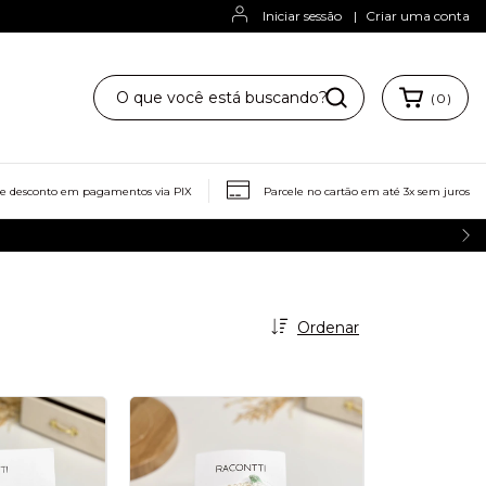
Iniciar sessão
|
Criar uma conta
(
0
)
ze para mim
Trocas e Devoluções
de desconto em pagamentos via PIX
Parcele no cartão em até 3x sem juros
Ordenar