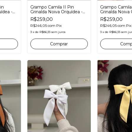
in
Grampo Camila II Pin
Grampo Camila 
ídea -
Grinalda Noiva Orquídea -
Grinalda Noiva 
Miolo Azul Céu Something
Miolo Dourado
R$259,00
R$259,00
Blue
R$246,05
com
Pix
R$246,05
com
Pix
3
x
de
R$86,33
sem juros
3
x
de
R$86,33
sem ju