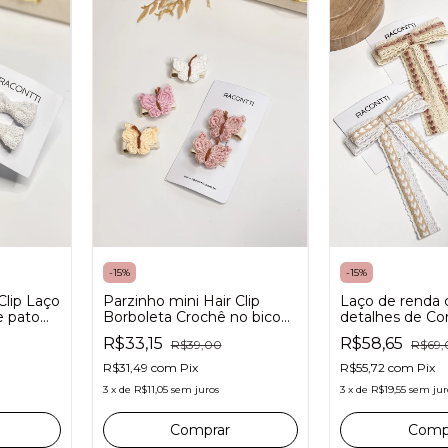
-
15
%
-
15
%
Laço de renda
Parzinho mini Hair Clip
Clip Laço
detalhes de Co
Borboleta Crochê no bico
e pato
de pato com antideslizante
 para
R$58,65
R$33,15
R$69,
R$39,00
para bebês
R$55,72
com
Pix
R$31,49
com
Pix
3
x
de
R$19,55
sem jur
3
x
de
R$11,05
sem juros
Comp
Comprar