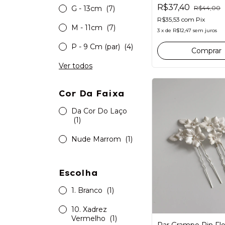
com antideslizante
R$37,40
R$44,00
G - 13cm
(7)
meninas
R$35,53
com
Pix
M - 11cm
(7)
3
x
de
R$12,47
sem juros
P - 9 Cm (par)
(4)
Comprar
Ver todos
Cor Da Faixa
Da Cor Do Laço
(1)
Nude Marrom
(1)
Escolha
1. Branco
(1)
10. Xadrez
Vermelho
(1)
Par Grampo Pin Flo