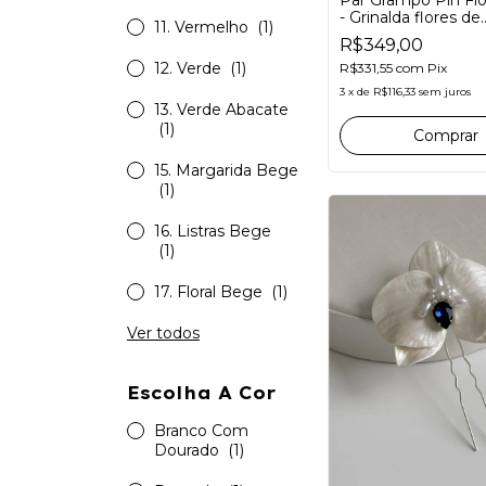
- Grinalda flores de
11. Vermelho
(1)
porcelana para noiv
R$349,00
12. Verde
(1)
R$331,55
com
Pix
3
x
de
R$116,33
sem juros
13. Verde Abacate
(1)
Comprar
15. Margarida Bege
(1)
16. Listras Bege
(1)
17. Floral Bege
(1)
Ver todos
Escolha A Cor
Branco Com
Dourado
(1)