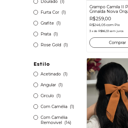
Dourado
(1)
Grampo Camila II P
Grinalda Noiva Orqu
Furta Cor
(1)
Miolo Azul Safira
R$259,00
Something Blue
Grafite
(1)
R$246,05
com
Pix
3
x
de
R$86,33
sem juros
Prata
(1)
Rose Gold
(1)
Estilo
Acetinado
(1)
Angular
(1)
Circulo
(1)
Com Camélia
(1)
Com Camélia
Removivel
(14)