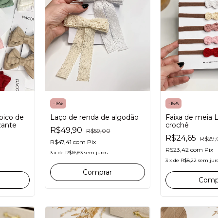
-
15
%
-
15
%
bico de
Laço de renda de algodão
Faixa de meia 
zante
crochê
R$49,90
R$59,00
R$24,65
R$29,
R$47,41
com
Pix
R$23,42
com
Pix
3
x
de
R$16,63
sem juros
3
x
de
R$8,22
sem jur
Comprar
Comp