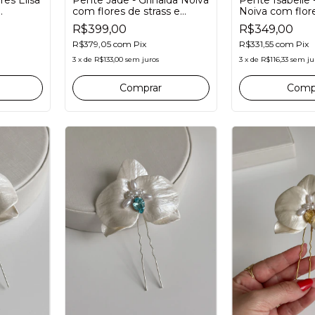
com flores de strass e
Noiva com flor
as
zircônias
porcelana e pér
R$399,00
R$349,00
R$379,05
com
Pix
R$331,55
com
Pix
3
x
de
R$133,00
sem juros
3
x
de
R$116,33
sem ju