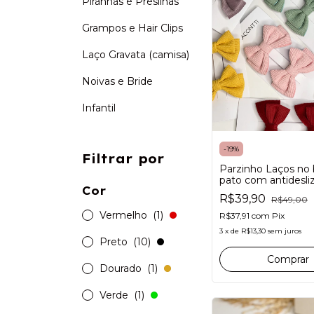
Piranhas e Presilhas
Grampos e Hair Clips
Laço Gravata (camisa)
Noivas e Bride
Infantil
-
19
%
Filtrar por
Parzinho Laços no 
pato com antidesli
Cor
R$39,90
R$49,00
Vermelho
(1)
R$37,91
com
Pix
3
x
de
R$13,30
sem juros
Preto
(10)
Comprar
Dourado
(1)
Verde
(1)