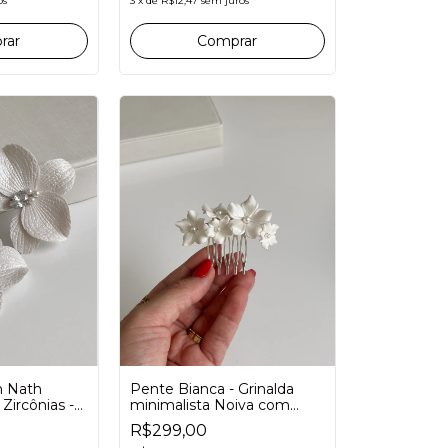
3
x
de
R$12,47
sem juros
os
Comprar
rar
Pente Bianca - Grinalda
n Nath
minimalista Noiva com
Zircônias -
flores de porcelana fria
oiva
R$299,00