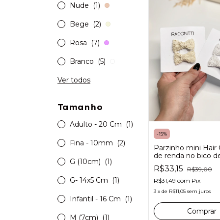
Nude
(1)
Bege
(2)
Rosa
(7)
Branco
(5)
Ver todos
Tamanho
Adulto - 20 Cm
(1)
-
15
%
Fina - 10mm
(2)
Parzinho mini Hair 
de renda no bico d
G (10cm)
(1)
com antideslizante
R$33,15
R$39,00
bebês
G- 14x5 Cm
(1)
R$31,49
com
Pix
3
x
de
R$11,05
sem juros
Infantil - 16 Cm
(1)
Comprar
M (7cm)
(1)