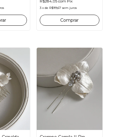
R$284,05
com
Pix
3
x
de
R$99,67
sem juros
ros
rar
Grampo Camila II Pin
- Grinalda