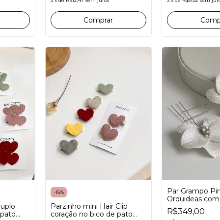
3
x
de
R$12,47
sem juros
3
x
de
R$9,92
sem jur
Comprar
Comp
Par Grampo Pi
-
15
%
Orquideas com 
duplo
Parzinho mini Hair Clip
Grinalda para n
R$349,00
 pato
coração no bico de pato