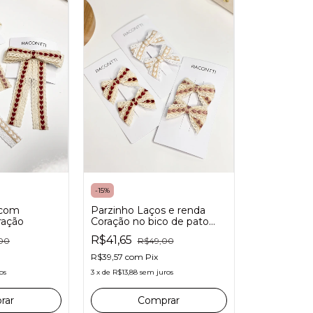
-
15
%
 com
Parzinho Laços e renda
ração
Coração no bico de pato
com antideslizante
R$41,65
00
R$49,00
R$39,57
com
Pix
os
3
x
de
R$13,88
sem juros
rar
Comprar