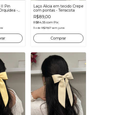
II Pin
Laço Alicia em tecido Crepe
Orquídea -
com pontas - Terracota
R$89,00
R$84,55
com
Pix
ros
3
x
de
R$29,67
sem juros