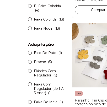
3
x
de
R$11,05
sem juros
B. Faixa Colorida
Comprar
(4)
Faixa Colorida
(13)
Faixa Nude
(13)
Adaptação
Bico De Pato
(1)
Broche
(5)
Elástico Com
Regulador
(5)
Faixa Com
Regulador (de 1 A
3 Anos)
(1)
-
15
%
Parzinho Hair Clip 
Faixa De Meia
(1)
coração no bico de