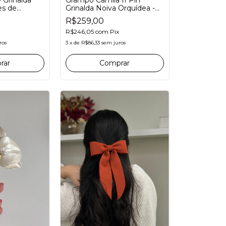
Grinalda Noiva Orquídea -
es de
Miolo Zircônias e pérolas
olas
R$259,00
R$246,05
com
Pix
3
x
de
R$86,33
sem juros
ros