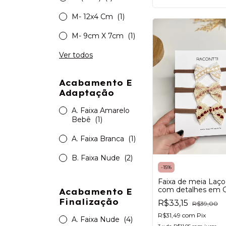
M- 12x4 Cm
(1)
M- 9cm X 7cm
(1)
Ver todos
Acabamento E
Adaptação
A. Faixa Amarelo
Bebê
(1)
A. Faixa Branca
(1)
B. Faixa Nude
(2)
-
15
%
Faixa de meia Laço
com detalhes em 
Acabamento E
Finalização
R$33,15
R$39,00
R$31,49
com
Pix
A. Faixa Nude
(4)