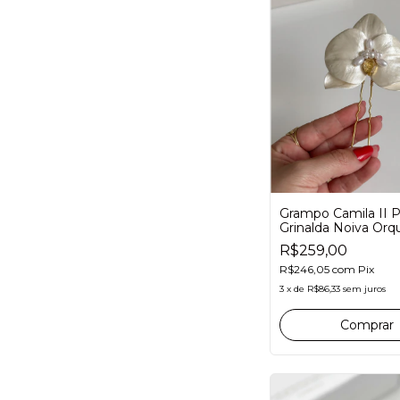
Grampo Camila II P
Grinalda Noiva Orqu
Miolo Dourado
R$259,00
R$246,05
com
Pix
3
x
de
R$86,33
sem juros