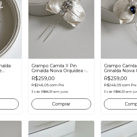
Grampo Camila II Pin
Grampo Camila 
inalda
Grinalda Noiva Orquídea -
Grinalda Noiva 
e
Miolo Zircônias e pérolas
Miolo Azul Safir
R$259,00
R$259,00
Something Blu
R$246,05
com
Pix
R$246,05
com
Pix
3
x
de
R$86,33
sem juros
3
x
de
R$86,33
sem ju