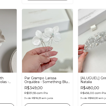
Par Grampo Larissa
th
[ALUGUEL] Gri
Orquídea - Something Blue
las -
Natalia
Grinalda para Noivas
R$349,00
R$480,00
R$331,55
com
Pix
R$456,00
com
Pix
3
x
de
R$116,33
sem juros
3
x
de
R$160,00
sem j