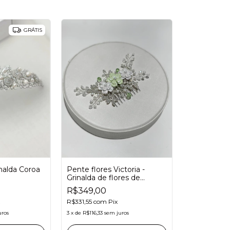
GRÁTIS
nalda Coroa
Pente flores Victoria -
Grinalda de flores de
porcelana com detalhe
R$349,00
verde para noivas
R$331,55
com
Pix
uros
3
x
de
R$116,33
sem juros