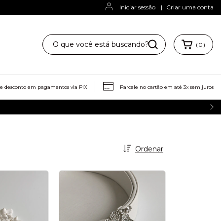
Iniciar sessão
|
Criar uma conta
(
0
)
ze para mim
Trocas e Devoluções
de desconto em pagamentos via PIX
Parcele no cartão em até 3x sem juros
Ordenar