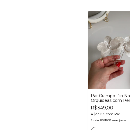
Par Grampo Pin Na
Orquideas com Péro
Grinalda para noiva
R$349,00
minimalista
R$331,55
com
Pix
3
x
de
R$116,33
sem juros