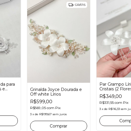
GRÁTIS
lda para
Par Grampo Lír
s e
Cristais (2 Flor
Grinalda Joyce Dourada e
Off white Lírios
R$349,00
R$599,00
R$331,55
com
Pix
R$569,05
com
Pix
3
x
de
R$116,33
sem ju
3
x
de
R$199,67
sem juros