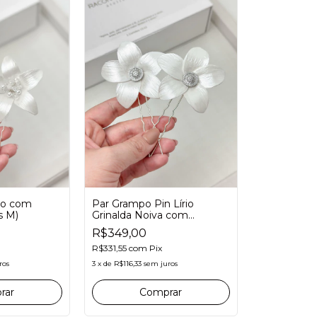
io com
Par Grampo Pin Lírio
es M)
Grinalda Noiva com
Zircônias
R$349,00
R$331,55
com
Pix
ros
3
x
de
R$116,33
sem juros