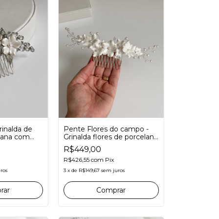
rinalda de
Pente Flores do campo -
elana com
Grinalda flores de porcelana
oivas
fria e pérolas para noivas
R$449,00
R$426,55
com
Pix
ros
3
x
de
R$149,67
sem juros