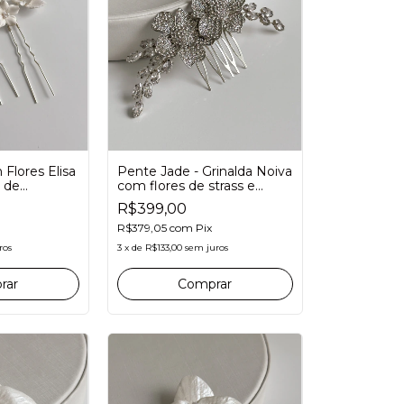
Flores Elisa
Pente Jade - Grinalda Noiva
s de
com flores de strass e
noivas
zircônias
R$399,00
R$379,05
com
Pix
ros
3
x
de
R$133,00
sem juros
rar