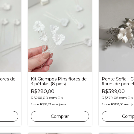
Kit Grampos PIns flores de
lores de
Pente Sofia - G
3 pétalas (8 pins)
flores de porc
zircônias para n
R$280,00
R$399,00
R$266,00
com
Pix
R$379,05
com
Pix
3
x
de
R$93,33
sem juros
3
x
de
R$133,00
sem ju