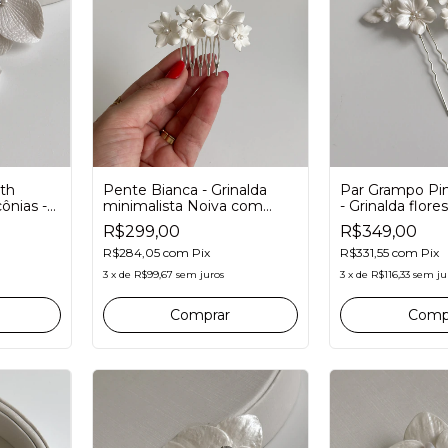
Pente Bianca - Grinalda
th
Par Grampo Pin 
minimalista Noiva com
ônias -
- Grinalda flore
flores de porcelana fria
porcelana para 
R$299,00
R$349,00
R$284,05
com
Pix
R$331,55
com
Pix
3
x
de
R$99,67
sem juros
3
x
de
R$116,33
sem ju
Comp