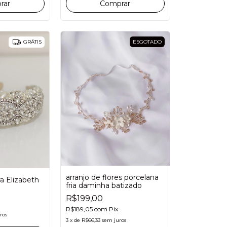
ESGOTADO
GRÁTIS
arranjo de flores porcelana
a Elizabeth
fria daminha batizado
R$199,00
R$189,05
com
Pix
ros
3
x
de
R$66,33
sem juros