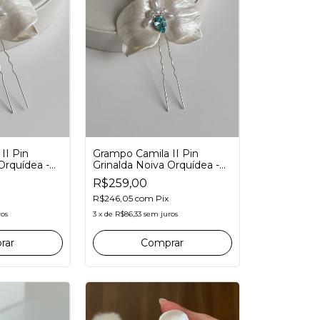
II Pin
Grampo Camila II Pin
Orquídea -
Grinalda Noiva Orquídea -
a
Miolo Azul Céu Something
R$259,00
e
Blue
R$246,05
com
Pix
ros
3
x
de
R$86,33
sem juros