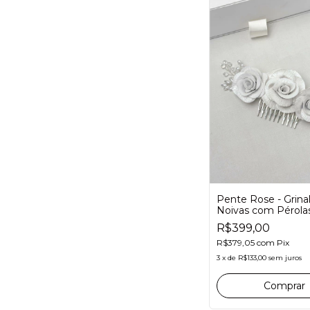
Pente Rose - Grina
Noivas com Pérola
Cristais
R$399,00
R$379,05
com
Pix
3
x
de
R$133,00
sem juros