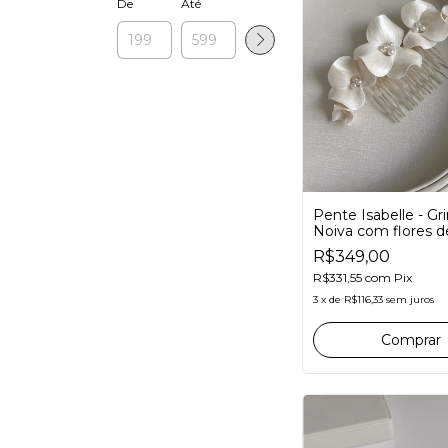
De
Até
Pente Isabelle - Gr
Noiva com flores d
porcelana e pérolas
R$349,00
R$331,55
com
Pix
3
x
de
R$116,33
sem juros