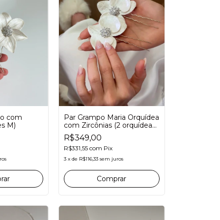
Par Grampo Maria Orquídea
io com
com Zircônias (2 orquídeas
es M)
M)
R$349,00
R$331,55
com
Pix
3
x
de
R$116,33
sem juros
ros
Comprar