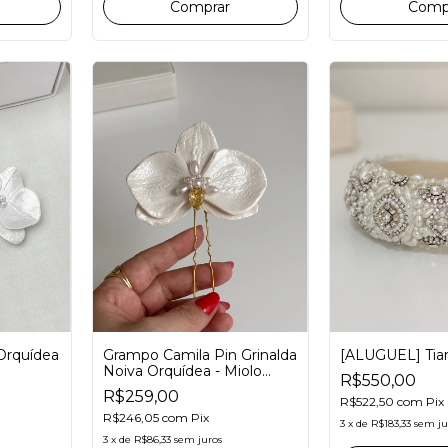
Orquídea
Grampo Camila Pin Grinalda
[ALUGUEL] Tiar
Noiva Orquídea - Miolo
R$550,00
Dourado
R$259,00
R$522,50
com
Pix
R$246,05
com
Pix
3
x
de
R$183,33
sem ju
3
x
de
R$86,33
sem juros