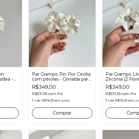
Par Grampo Pin Flor Cecilia
Par Grampo Lír
in
com pérolas - Grinalda para
Zirconia (2 Flor
ídea -
noivas
R$349,00
R$349,00
R$331,55
com
Pix
R$331,55
com
Pix
3
x
de
R$116,33
sem juros
3
x
de
R$116,33
sem ju