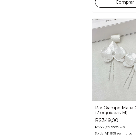
Par Grampo Maria 
(2 orquídeas M)
R$349,00
R$331,55
com
Pix
3
x
de
R$116,33
sem juros