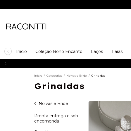
Início
Coleção Boho Encanto
Laços
Tiaras
Início
/
Categorias
/
Noivas e Bride
/
Grinaldas
Grinaldas
Noivas e Bride
Pronta entrega e sob
encomenda