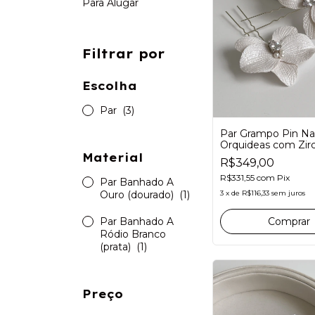
Para Alugar
Filtrar por
Escolha
Par
(3)
Par Grampo Pin Na
Orquideas com Zirc
Grinalda para noiva
Material
R$349,00
R$331,55
com
Pix
Par Banhado A
Ouro (dourado)
(1)
3
x
de
R$116,33
sem juros
Par Banhado A
Comprar
Ródio Branco
(prata)
(1)
Preço