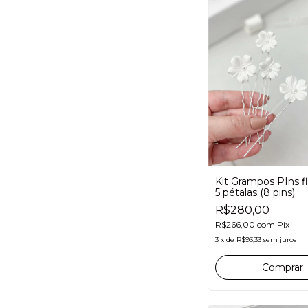
Kit Grampos PIns f
5 pétalas (8 pins)
R$280,00
R$266,00
com
Pix
3
x
de
R$93,33
sem juros