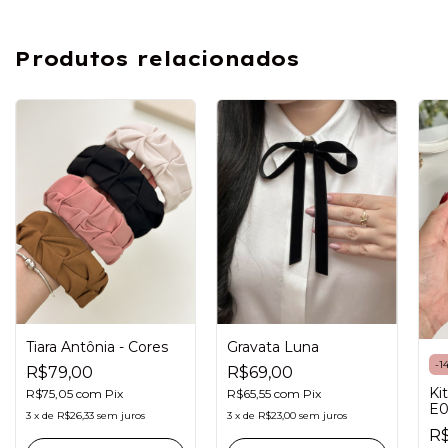
Produtos relacionados
Tiara Antônia - Cores
Gravata Luna
-
1
R$79,00
R$69,00
Kit
R$75,05
com
Pix
R$65,55
com
Pix
E0
3
x
de
R$26,33
sem juros
3
x
de
R$23,00
sem juros
R