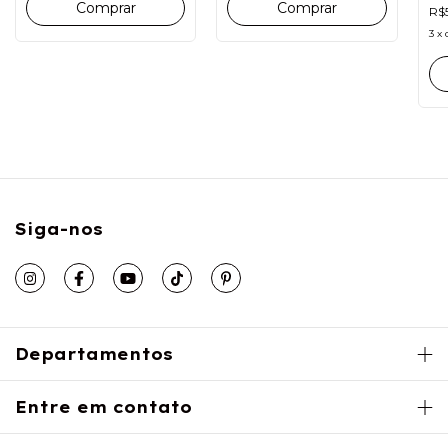
Comprar
Comprar
R$
3
x
Siga-nos
Departamentos
Entre em contato