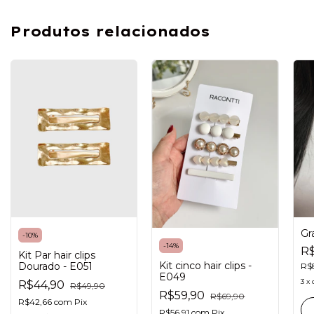
Produtos relacionados
Gr
-
10
%
-
14
%
R$
Kit Par hair clips
Kit cinco hair clips -
Dourado - E051
R$
E049
3
x
R$44,90
R$49,90
R$59,90
R$69,90
R$42,66
com
Pix
R$56,91
com
Pix