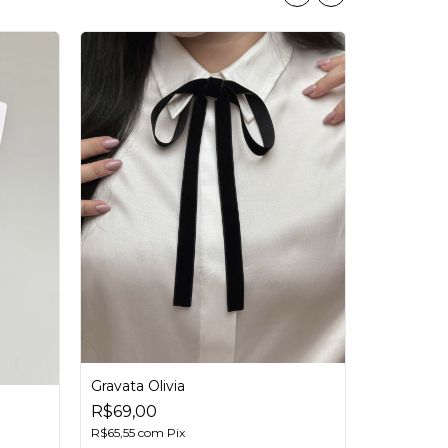
Gravata Olivia
R$69,00
-
10
%
R$65,55
com
Pix
Kit Par ha