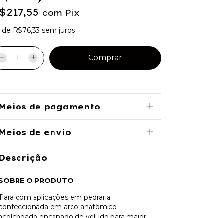
$217,55
com
Pix
x
de
R$76,33
sem juros
Meios de pagamento
Meios de envio
Descrição
SOBRE O PRODUTO
Tiara com aplicações em pedraria
confeccionada em arco anatômico
acolchoado encapado de veludo para maior