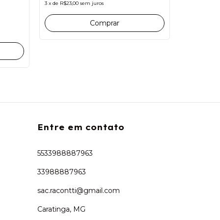
3
x
de
R$23,00
sem juros
R$44,90
Comprar
R$42,66
co
3
x
de
R$14,97
Entre em contato
5533988887963
33988887963
sac.racontti@gmail.com
Caratinga, MG