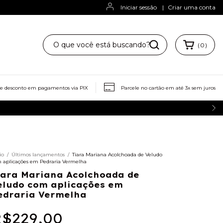
Iniciar sessão
|
Criar uma conta
(
0
)
ze para mim
Trocas e Devoluções
de desconto em pagamentos via PIX
Parcele no cartão em até 3x sem juros
io
/
Últimos lançamentos
/
Tiara Mariana Acolchoada de Veludo
 aplicações em Pedraria Vermelha
iara Mariana Acolchoada de
eludo com aplicações em
edraria Vermelha
$229,00