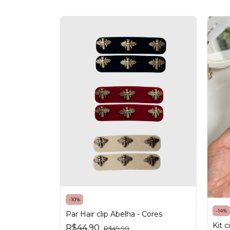
-
10
%
-
14
%
Par Hair clip Abelha - Cores
Kit c
R$44,90
R$49,90