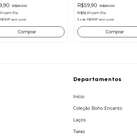
9,90
R$59,90
R$69,90
R$69,90
91
com
Pix
R$56,91
com
Pix
R$19,97
sem juros
3
x
de
R$19,97
sem juros
Departamentos
Início
Coleção Boho Encanto
Laços
Tiaras