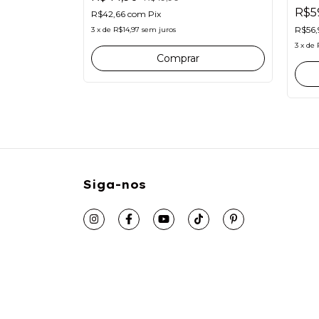
R$5
R$42,66
com
Pix
R$56,
3
x
de
R$14,97
sem juros
3
x
de
Comprar
Siga-nos