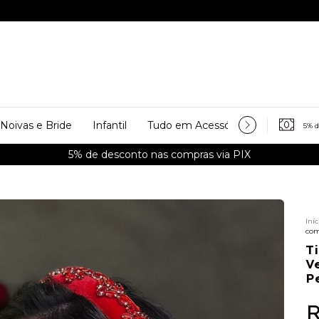
Noivas e Bride
Infantil
Tudo em Acessórios
Personali
5% 
Acessórios disponíveis a Pronta Entrega
Iníc
com
T
V
P
R