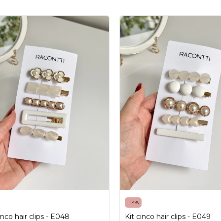
-
14
%
inco hair clips - E048
Kit cinco hair clips - E049