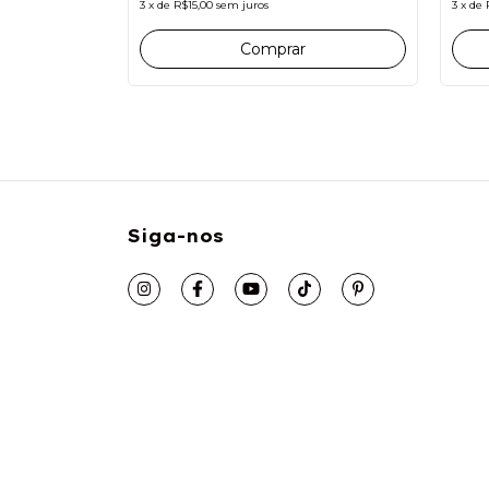
3
x
de
R$15,00
sem juros
3
x
de
Comprar
Siga-nos