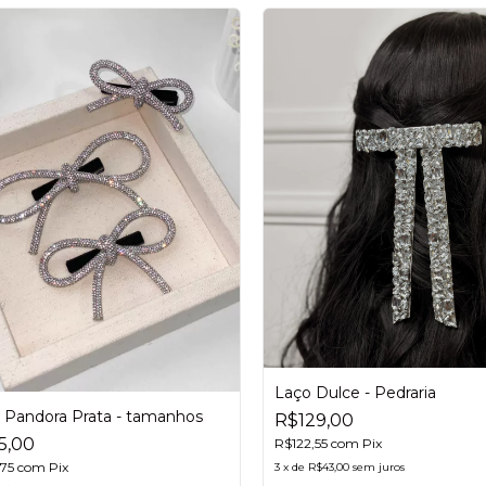
Laço Dulce - Pedraria
 Pandora Prata - tamanhos
R$129,00
5,00
R$122,55
com
Pix
,75
com
Pix
3
x
de
R$43,00
sem juros