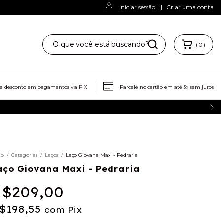
Iniciar sessão
|
Criar uma conta
(
0
)
ze para mim
Trocas e Devoluções
de desconto em pagamentos via PIX
Parcele no cartão em até 3x sem juros
io
/
Categorias
/
Laços
/
Laço Giovana Maxi - Pedraria
aço Giovana Maxi - Pedraria
$209,00
$198,55
com
Pix