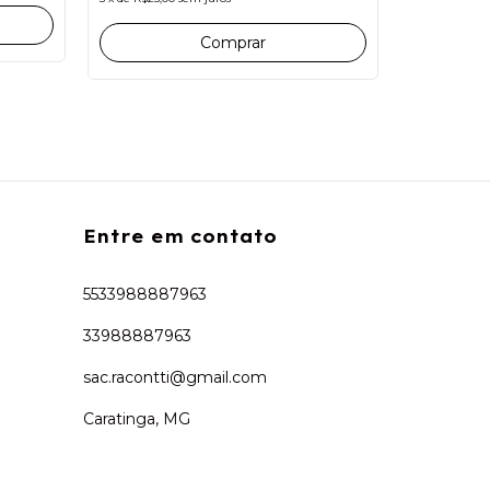
R$45,00
R$42,75
co
Comprar
3
x
de
R$15,00
Entre em contato
5533988887963
33988887963
sac.racontti@gmail.com
Caratinga, MG