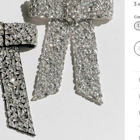
3
Co
1