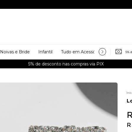
Noivas e Bride
Infantil
Tudo em Acessórios
Personali
5% 
5% de desconto nas compras via PIX
Iníc
L
R
R