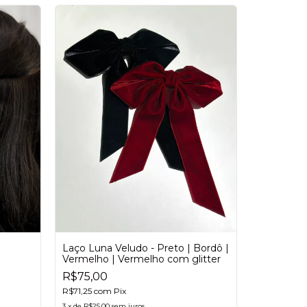
Laço Luna Veludo - Preto | Bordô |
Vermelho | Vermelho com glitter
R$75,00
Laço Pand
R$71,25
com
Pix
tamanhos
3
x
de
R$25,00
sem juros