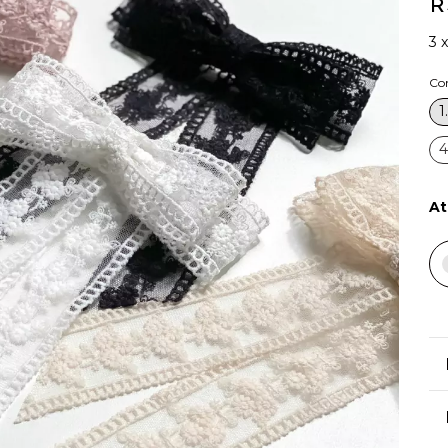
R
3
Co
1
4
At