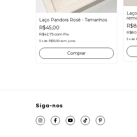
Laço
remo
 tamanhos
Laço Pandora Rosê - Tamanhos
R$8
R$45,00
R$80
R$42,75
com
Pix
3
x
de
3
x
de
R$15,00
sem juros
Comprar
Siga-nos