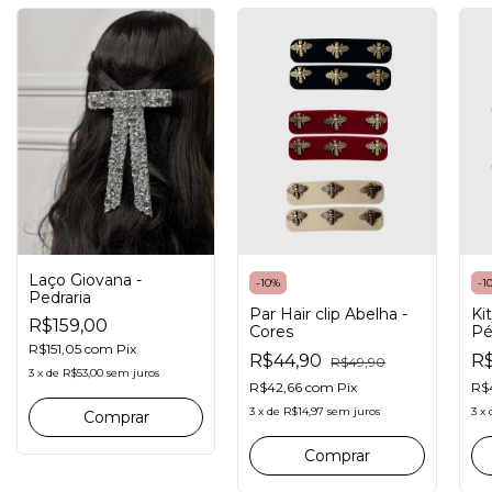
Laço Giovana -
-
10
%
-
1
Pedraria
Par Hair clip Abelha -
Kit
R$159,00
Cores
Pé
R$151,05
com
Pix
R$44,90
R
R$49,90
3
x
de
R$53,00
sem juros
R$42,66
com
Pix
R$
3
x
de
R$14,97
sem juros
3
x
Comprar
Comprar