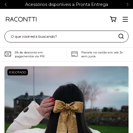
Acessórios disponíveis a Pronta Entrega
5% de desconto em
Parcele no cartão em até 3x
pagamentos via PIX
sem juros
ESGOTADO