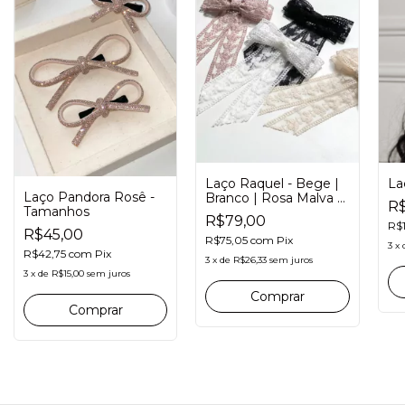
Laço Raquel - Bege |
La
Laço Pandora Rosê -
Branco | Rosa Malva |
R$
Tamanhos
Preto
R$79,00
R$
R$45,00
R$75,05
com
Pix
3
x
R$42,75
com
Pix
3
x
de
R$26,33
sem juros
3
x
de
R$15,00
sem juros
Comprar
Comprar