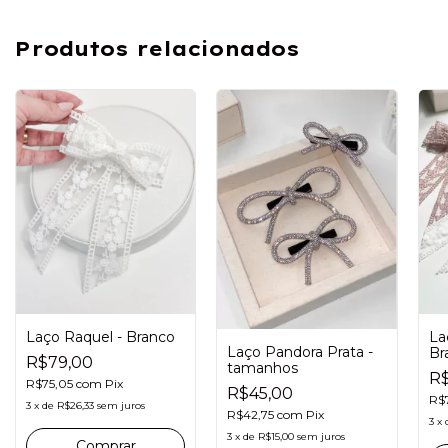
Produtos relacionados
La
Laço Raquel - Branco
Laço Pandora Prata -
Br
R$79,00
tamanhos
Pr
R$
R$75,05
com
Pix
R$45,00
R$
3
x
de
R$26,33
sem juros
R$42,75
com
Pix
3
x
3
x
de
R$15,00
sem juros
Comprar