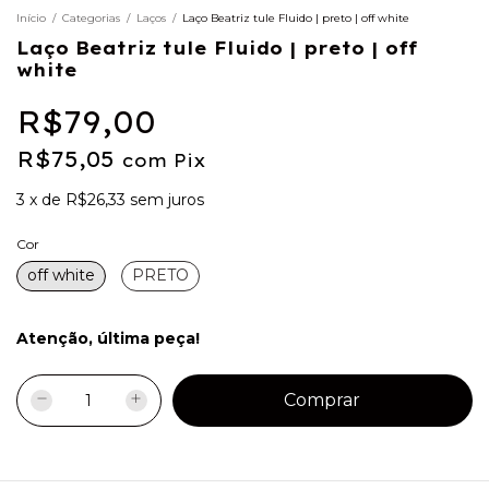
Início
/
Categorias
/
Laços
/
Laço Beatriz tule Fluido | preto | off white
Laço Beatriz tule Fluido | preto | off
white
R$79,00
R$75,05
com
Pix
3
x
de
R$26,33
sem juros
Cor
off white
PRETO
Atenção, última peça!