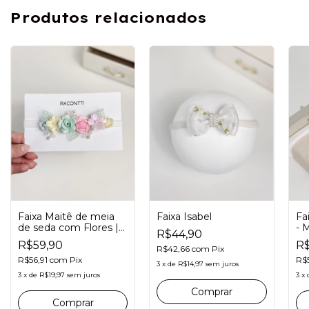
Produtos relacionados
Fa
Faixa Isabel
Faixa Maitê de meia
- 
de seda com Flores |
R$44,90
Candy
R$
R$59,90
R$42,66
com
Pix
R$
R$56,91
com
Pix
3
x
de
R$14,97
sem juros
3
x
3
x
de
R$19,97
sem juros
Comprar
Comprar