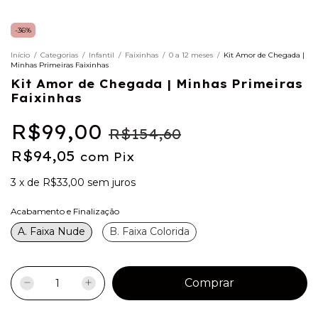
-
36
%
Início
/
Categorias
/
Infantil
/
Faixinhas
/
0 a 12 meses
/
Kit Amor de Chegada |
Minhas Primeiras Faixinhas
Kit Amor de Chegada | Minhas Primeiras
Faixinhas
R$99,00
R$154,60
R$94,05
com
Pix
3
x
de
R$33,00
sem juros
Acabamento e Finalização
A. Faixa Nude
B. Faixa Colorida