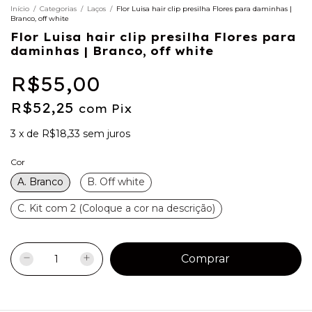
Início
/
Categorias
/
Laços
/
Flor Luisa hair clip presilha Flores para daminhas |
Branco, off white
Flor Luisa hair clip presilha Flores para
daminhas | Branco, off white
R$55,00
R$52,25
com
Pix
3
x
de
R$18,33
sem juros
Cor
A. Branco
B. Off white
C. Kit com 2 (Coloque a cor na descrição)