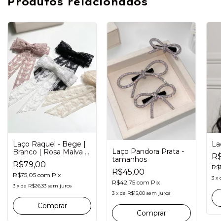
Produtos relacionados
Laço Raquel - Bege |
La
Laço Pandora Prata -
Branco | Rosa Malva |
R$
tamanhos
Preto
R$79,00
R$
R$45,00
R$75,05
com
Pix
3
x
R$42,75
com
Pix
3
x
de
R$26,33
sem juros
3
x
de
R$15,00
sem juros
Comprar
Comprar