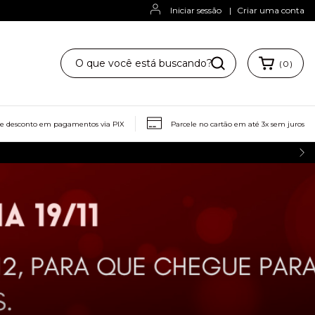
Iniciar sessão
|
Criar uma conta
(
0
)
ze para mim
Trocas e Devoluções
de desconto em pagamentos via PIX
Parcele no cartão em até 3x sem juros
Acessórios disponíveis a Pronta En