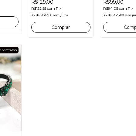
R$129,00
R$99,00
R$122,55
com
Pix
R$94,05
com
Pix
3
x
de
R$43,00
sem juros
3
x
de
R$33,00
sem ju
ESGOTADO