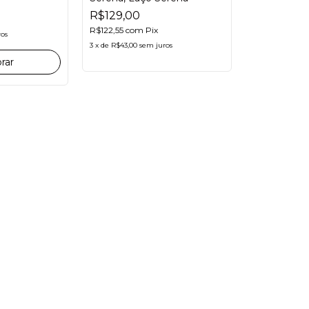
R$129,00
R$122,55
com
Pix
ros
3
x
de
R$43,00
sem juros