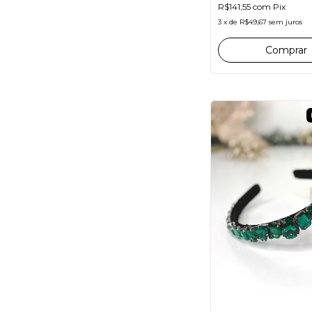
R$141,55
com
Pix
3
x
de
R$49,67
sem juros