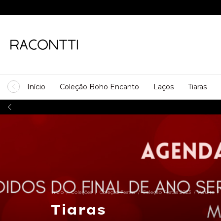
Início
Coleção Boho Encanto
Laços
Tiaras
a PIX
Início
/
Coleções
/
Coleção Festas
/
Coleção Festas 2023
/
Adulto
/
Tiaras