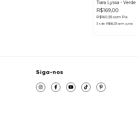
Tiara Lyssa - Verde
R$169,00
R$160,55
com
Pix
3
x
de
R$56,33
sem juros
Siga-nos